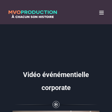
Passer
au
contenu
Vidéo événémentielle
corporate