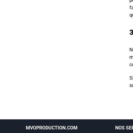
p
f
q
N
m
c
S
s
MVOPRODUCTION.COM
NOS SE