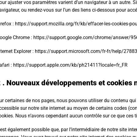
our ajuster vos paramètres varient d’un navigateur à un autre. Si
avigateur, ou rendez-vous sur l’un des liens ci-dessous pour acc
irefox : https://support.mozilla.org/fr/kb/effacer-les-cookies-po
oogle Chrome : https://support.google.com/chrome/answer/9
nternet Explorer : https://support.microsoft.com/fr-fr/help/278835
afari : https://support.apple.com/kb/ph21411?locale=fr_FR
 . Nouveaux développements et cookies 
ur certaines de nos pages, nous pouvons utiliser du contenu qui e
ccessible sur notre site internet au moyen de certains codes (co
ookies. Nous n’avons cependant aucun contrôle sur ce que ces tie
l est également possible que, par l’intermédiaire de notre site int