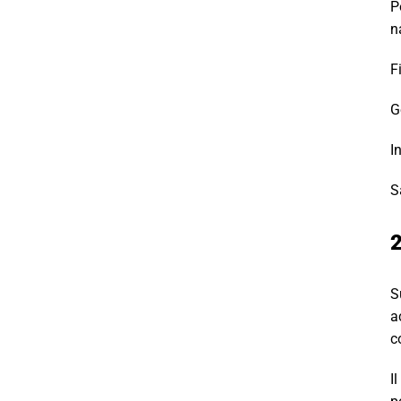
P
n
F
G
I
S
2
S
a
c
I